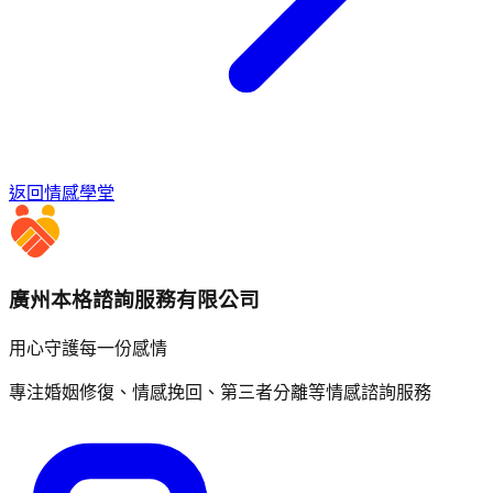
返回情感學堂
廣州本格諮詢服務有限公司
用心守護每一份感情
專注婚姻修復、情感挽回、第三者分離等情感諮詢服務