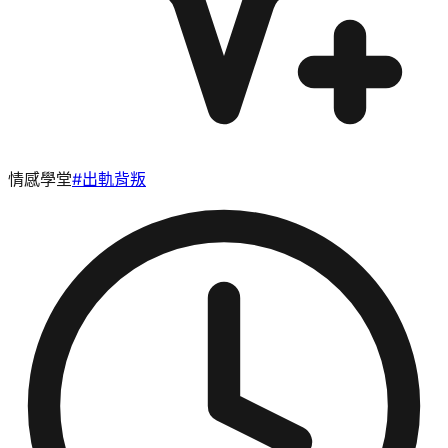
情感學堂
#
出軌背叛