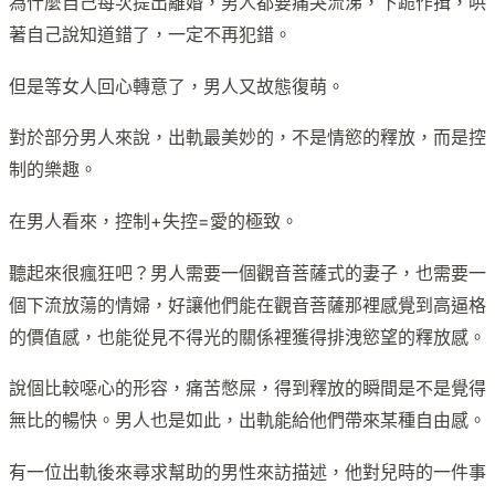
為什麼自己每次提出離婚，男人都要痛哭流涕，下跪作揖，哄
著自己說知道錯了，一定不再犯錯。
但是等女人回心轉意了，男人又故態復萌。
對於部分男人來說，出軌最美妙的，不是情慾的釋放，而是控
制的樂趣。
在男人看來，控制+失控=愛的極致。
聽起來很瘋狂吧？男人需要一個觀音菩薩式的妻子，也需要一
個下流放蕩的情婦，好讓他們能在觀音菩薩那裡感覺到高逼格
的價值感，也能從見不得光的關係裡獲得排洩慾望的釋放感。
說個比較噁心的形容，痛苦憋屎，得到釋放的瞬間是不是覺得
無比的暢快。男人也是如此，出軌能給他們帶來某種自由感。
有一位出軌後來尋求幫助的男性來訪描述，他對兒時的一件事