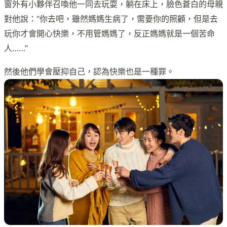
窗外有小夥伴召喚他一同去玩耍，躺在床上，臉色蒼白的母親
對他說：“你去吧，雖然媽媽生病了，需要你的照顧，但是去
玩你才會開心快樂，不用管媽媽了，反正媽媽就是一個苦命
人……”
然後他們學會壓抑自己，認為快樂也是一種罪。