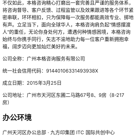
不仅如此，本格咨询精心打磨出一套完善且严谨的服务体系，
将咨询督导、客户反馈、过程监管以及效果跟进等各个环节紧
密串联，环环相扣，只为保障每一次服务都能高效专业、掷地
有声。立足当下，面向全球华人，本格咨询肩负起"情感摆渡
人"的重任，无论你身处何方，遭遇何种情感困境，本格咨询
始终与你携手同行，矢志不渝地助力每一位客户重新拥抱幸
福，阔步迈向更加灿烂美好的未来。
公司全称：
广州本格咨询服务有限公司
统一社会信用代码：
91440106331493938X
成立日期：
2015年3月25日
公司地址：
广州市天河区东圃二马路67号8、9房（8-217
房）
办公环境
广州天河区办公总部 · 九方印集团 ITC 国际共创中心