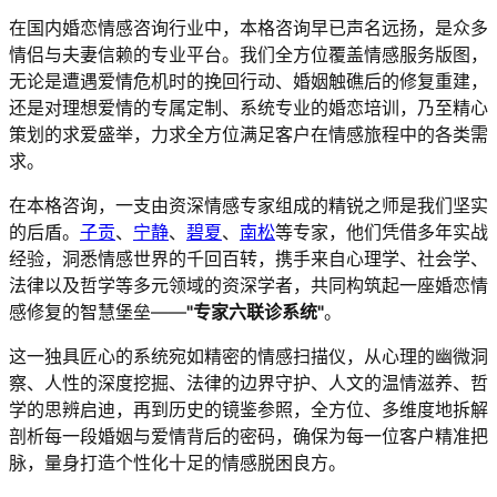
在国内婚恋情感咨询行业中，本格咨询早已声名远扬，是众多
情侣与夫妻信赖的专业平台。我们全方位覆盖情感服务版图，
无论是遭遇爱情危机时的挽回行动、婚姻触礁后的修复重建，
还是对理想爱情的专属定制、系统专业的婚恋培训，乃至精心
策划的求爱盛举，力求全方位满足客户在情感旅程中的各类需
求。
在本格咨询，一支由资深情感专家组成的精锐之师是我们坚实
的后盾。
子贡
、
宁静
、
碧夏
、
南松
等专家，他们凭借多年实战
经验，洞悉情感世界的千回百转，携手来自心理学、社会学、
法律以及哲学等多元领域的资深学者，共同构筑起一座婚恋情
感修复的智慧堡垒——
"专家六联诊系统"
。
这一独具匠心的系统宛如精密的情感扫描仪，从心理的幽微洞
察、人性的深度挖掘、法律的边界守护、人文的温情滋养、哲
学的思辨启迪，再到历史的镜鉴参照，全方位、多维度地拆解
剖析每一段婚姻与爱情背后的密码，确保为每一位客户精准把
脉，量身打造个性化十足的情感脱困良方。