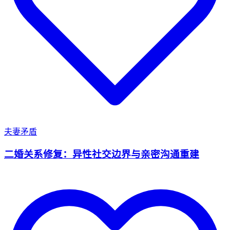
夫妻矛盾
二婚关系修复：异性社交边界与亲密沟通重建