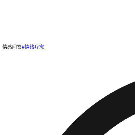
情感问答
#
情绪疗愈