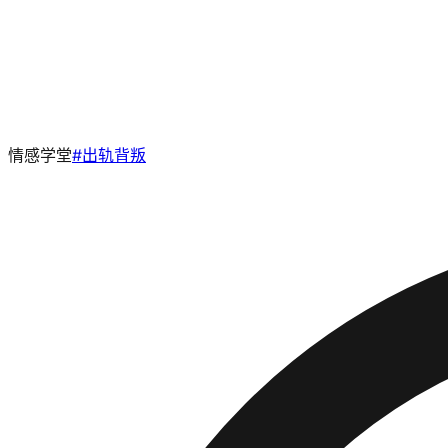
情感学堂
#
出轨背叛