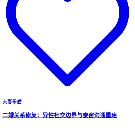
夫妻矛盾
二婚关系修复：异性社交边界与亲密沟通重建