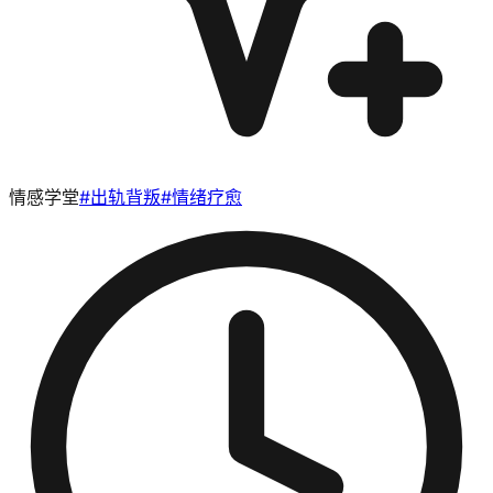
情感学堂
#
出轨背叛
#
情绪疗愈