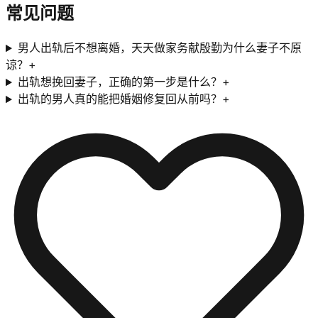
常见问题
男人出轨后不想离婚，天天做家务献殷勤为什么妻子不原
谅？
+
出轨想挽回妻子，正确的第一步是什么？
+
出轨的男人真的能把婚姻修复回从前吗？
+