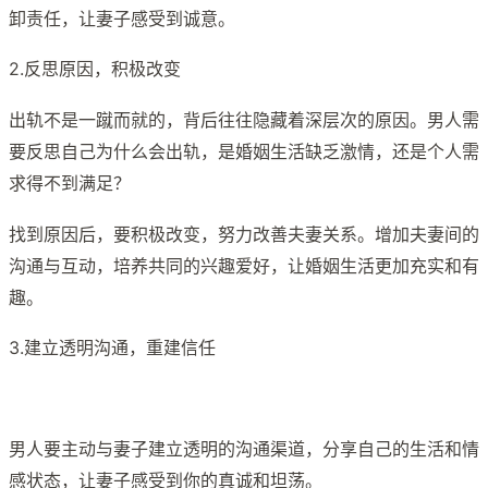
卸责任，让妻子感受到诚意。
2.反思原因，积极改变
出轨不是一蹴而就的，背后往往隐藏着深层次的原因。男人需
要反思自己为什么会出轨，是婚姻生活缺乏激情，还是个人需
求得不到满足？
找到原因后，要积极改变，努力改善夫妻关系。增加夫妻间的
沟通与互动，培养共同的兴趣爱好，让婚姻生活更加充实和有
趣。
3.建立透明沟通，重建信任
男人要主动与妻子建立透明的沟通渠道，分享自己的生活和情
感状态，让妻子感受到你的真诚和坦荡。