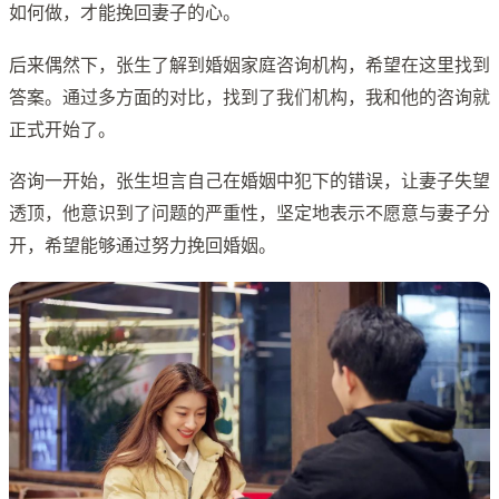
如何做，才能挽回妻子的心。
后来偶然下，张生了解到婚姻家庭咨询机构，希望在这里找到
答案。通过多方面的对比，找到了我们机构，我和他的咨询就
正式开始了。
咨询一开始，张生坦言自己在婚姻中犯下的错误，让妻子失望
透顶，他意识到了问题的严重性，坚定地表示不愿意与妻子分
开，希望能够通过努力挽回婚姻。