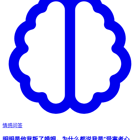
情感问答
明明是他背叛了婚姻，为什么都说我是“受害者心