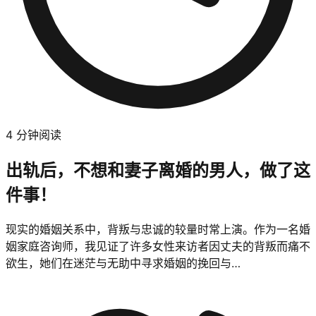
4
分钟阅读
出轨后，不想和妻子离婚的男人，做了这
件事！
现实的婚姻关系中，背叛与忠诚的较量时常上演。作为一名婚
姻家庭咨询师，我见证了许多女性来访者因丈夫的背叛而痛不
欲生，她们在迷茫与无助中寻求婚姻的挽回与…