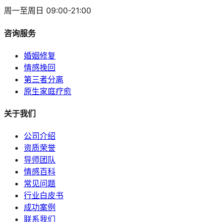
周一至周日 09:00-21:00
咨询服务
婚姻修复
情感挽回
第三者分离
原生家庭疗愈
关于我们
公司介绍
资质荣誉
导师团队
情感百科
常见问题
行业白皮书
成功案例
联系我们