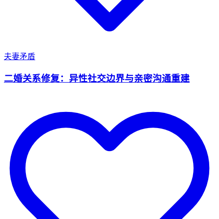
夫妻矛盾
二婚关系修复：异性社交边界与亲密沟通重建