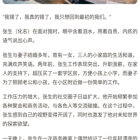
“我错了，我真的错了，我只想回到最初的我们。”
张生（化名）在面对我时，眼中含着泪水，用着自责、内疚的
语气说出心声。
张生与妻子结婚多年，育有一女，三人的小家庭的生活和谐，
充满欢声笑语。两年前，张生工作表现突出，升职涨薪，在家
人的支持下，超压买了一套学区房，方便小孩上小学，而妻子
为了照顾老公和小孩，在小区附近做一份简单的工作。
工作压力的增大，张生的社交圈子日益扩大，他开始频繁参加
各种聚会和商务活动，与各色人等交流碰撞。在这个过程中，
张生感到自己的视野变得开阔了，同时也激发了他对未知世界
的探索欲望。
一天晚上，张生在一次商务晚宴上偶然结识了一位年轻漂亮的