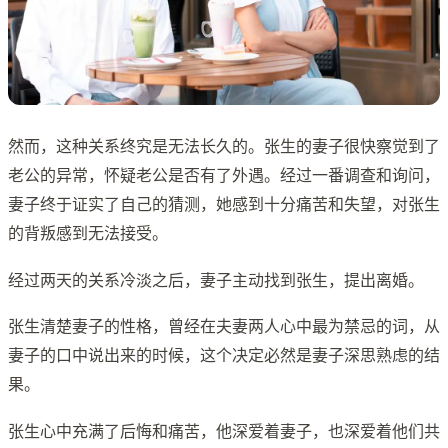
然而，这种关系终究是无法长久的。张生的妻子很快察觉到了
老公的异常，怀疑老公是否有了外遇。经过一番调查和询问，
妻子终于证实了自己的猜测，她感到十分痛苦和失望，对张生
的背叛感到无法接受。
经过两天的关系冷淡之后，妻子主动找到张生，提出离婚。
张生清楚妻子的性格，曾经在夫妻两人心中最为禁忌的词，从
妻子的口中说出来的时候，这个决定必然是妻子深思熟虑的结
果。
张生心中充满了后悔和痛苦，他深爱着妻子，也深爱着他们共