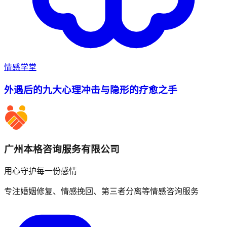
情感学堂
外遇后的九大心理冲击与隐形的疗愈之手
广州本格咨询服务有限公司
用心守护每一份感情
专注婚姻修复、情感挽回、第三者分离等情感咨询服务