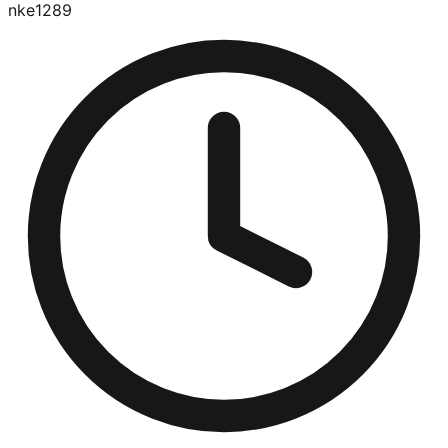
nke1289