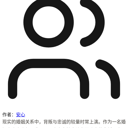
作者：
安心
现实的婚姻关系中，背叛与忠诚的较量时常上演。作为一名婚