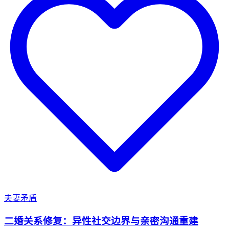
夫妻矛盾
二婚关系修复：异性社交边界与亲密沟通重建