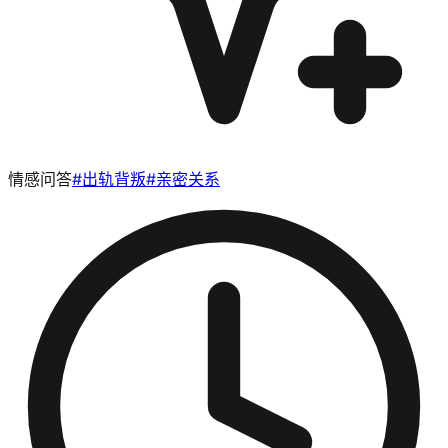
情感问答
#
出轨背叛
#
亲密关系