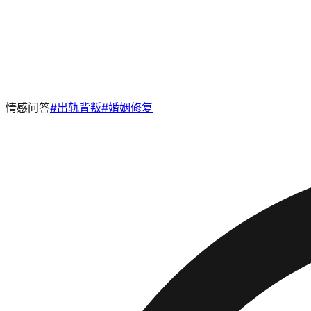
情感问答
#
出轨背叛
#
婚姻修复